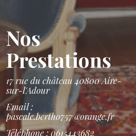
Nos
Prestations
17 rue du château 40800 Aire-
sur-l'Adour
Email :
pascale.bertho757@orange.fr
Téléphone : 0615443682