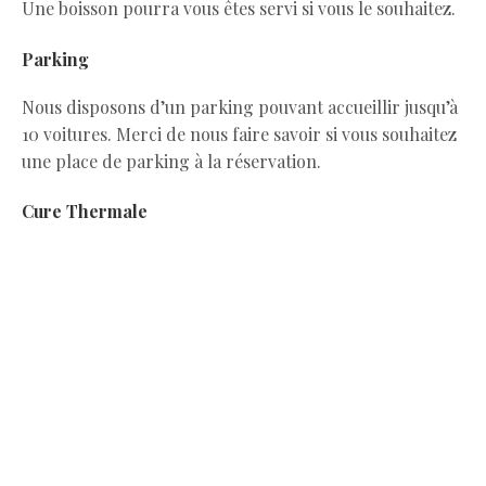
Une boisson pourra vous êtes servi si vous le souhaitez.
Parking
Nous disposons d’un parking pouvant accueillir jusqu’à
10 voitures. Merci de nous faire savoir si vous souhaitez
une place de parking à la réservation.
Cure Thermale
Pour plus d’informations, merci de nous contacter
à partir du formulaire ci-dessous.
Petit déjeuners inclus.
Soirée Pèlerins
Tarif préférentiel de 1 à 4 personnes. Pour plus
d’informations, merci de nous contacter à partir