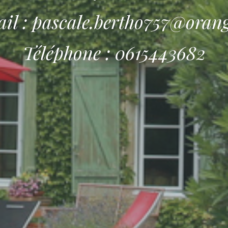
il : pascale.bertho757@orang
Téléphone : 0615443682